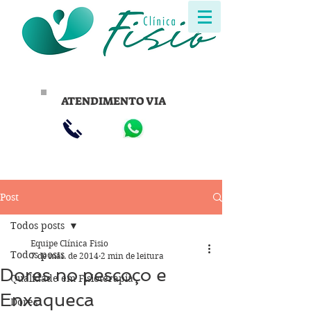
ATENDIMENTO VIA
Post
Todos posts
Equipe Clínica Fisio
Todos posts
7 de mai. de 2014
2 min de leitura
Dores no pescoço e
Qualidade em Fisioterapia
Enxaqueca
Dores