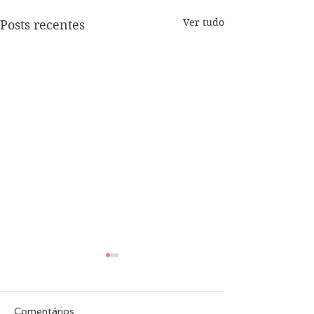
Ver tudo
Posts recentes
Tratamento de
de disco em Fo
Principais especia
Comentários