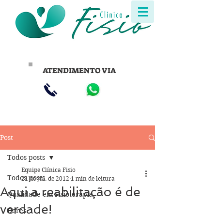
ATENDIMENTO VIA
Post
Todos posts
Equipe Clínica Fisio
Todos posts
21 de jul. de 2012
1 min de leitura
Aqui a reabilitação é de
Qualidade em Fisioterapia
verdade!
Dores