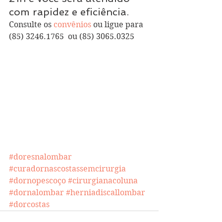
com rapidez e eficiência.
Consulte os 
convênios
 ou ligue para 
(85) 3246.1765  ou (85) 3065.0325
#doresnalombar
#curadornascostassemcirurgia
#dornopescoço
#cirurgianacoluna
#dornalombar
#herniadiscallombar
#dorcostas