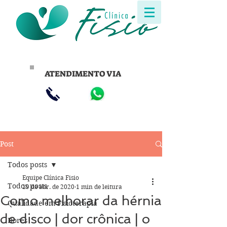
ATENDIMENTO VIA
Post
Todos posts
Equipe Clínica Fisio
Todos posts
19 de abr. de 2020
1 min de leitura
Como melhorar da hérnia
Qualidade em Fisioterapia
de disco | dor crônica | o
Dores