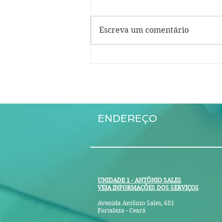
A labirintite é a inflamação do
Fortaleza
labirinto - parte do ouvido
Escreva um comentário
interno. Pode causar vertigem,
perda auditiva e outros
sintomas. Possíveis...
ENDEREÇO
UNIDADE 1 - ANTÔNIO SALES
VEJA INFORMAÇÕES DOS SERVIÇOS
Avenida Antônio Sales, 681
Fortaleza - Ceará