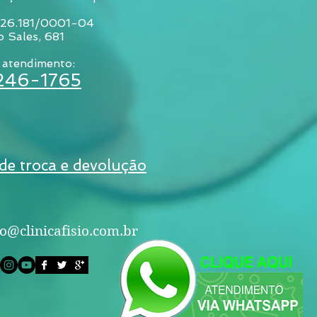
026.181/0001-04
o Sales, 681
 atendimento:
3246-1765
 de troca e devolução
o@clinicafisio.com.br