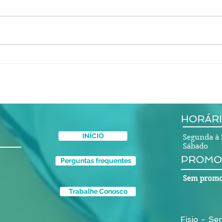
Princ
hérni
que 
disco
como
Aluguel de consultório por
hora para profissionais de
saúde - Coworking
Fortaleza
HORÁRI
INÍCIO
Segunda à 
Sábado 
PROMO
Perguntas frequentes
Sem promo
Trabalhe Conosco
Fisio - Ser