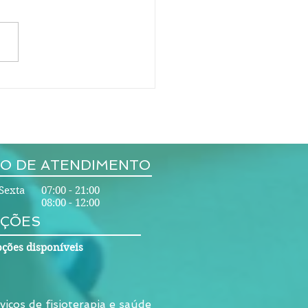
ipais especialistas de
a de disco em Fortaleza O
é uma hérnia de disco? Os
s nas costas funcionam
 uma almofada de...
O DE ATENDIMENTO
Sexta 07:00 - 21:00
08:00 - 12:00
ÇÕES
ções disponíveis
viços de fisioterapia e saúde