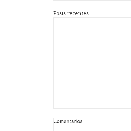
Posts recentes
Labirintite: causas,
Comentários
sintomas, tratamento e o
que é - Fisioterapia VPPB