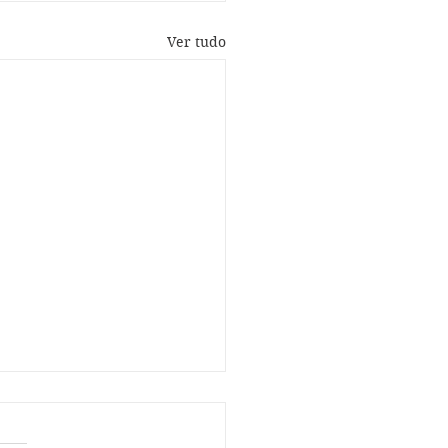
Ver tudo
amento de hérnia de
o em Fortaleza