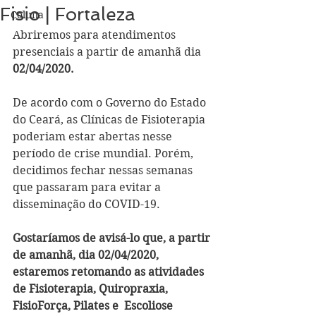
Fisio | Fortaleza
Coluna
Abriremos para atendimentos 
presenciais a partir de amanhã dia
02/04/2020
.
De acordo com o Governo do Estado 
do Ceará, as Clínicas de Fisioterapia 
poderiam estar abertas nesse 
período de crise mundial. Porém, 
decidimos fechar nessas semanas 
que passaram para evitar a 
disseminação do COVID-19.
Gostaríamos de avisá-lo que, a partir 
de amanhã, dia 02/04/2020, 
estaremos retomando as atividades 
de Fisioterapia, Quiropraxia, 
FisioForça, Pilates e  Escoliose