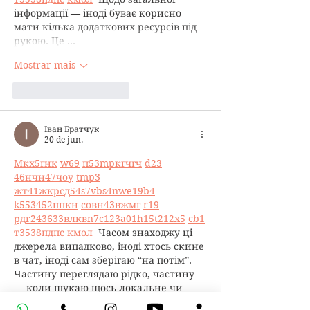
інформації — іноді буває корисно 
мати кілька додаткових ресурсів під 
рукою. Це …
Mostrar mais
Curtir
Responder
Іван Братчук
20 de jun.
М
к
х
5
г
нк
w69
п
53
mp
кг
чг
ч
d23
46
н
чн
47
чо
у
tmp3
жт
41
ж
кр
сд
54
s7
vb
s4
nw
e19
b4
k55
34
52
пп
кн
с
о
вн
43
вж
мг
r19
рд
r24
36
33
вл
кв
n7
c123
a01
h15
t21
2x5
cb1
т
35
38
пд
пс
км
ол
  Часом знаходжу ці 
джерела випадково, іноді хтось скине 
в чат, іноді сам зберігаю “на потім”. 
Частину переглядаю рідко, частину 
— коли шукаю щось локальне чи 
нестандартне.    Вони різні: новини, 