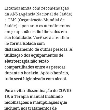
Estamos ainda com recomendação 
da ANS (Agência Nacional de Saúde) 
e OMS (Organização Mundial de 
Saúde) e portanto os atendimentos 
em grupo 
não estão liberados em 
sua totalidade
. Você será atendido 
de 
forma isolada com 
distanciamento de outras pessoas. A 
utilização dos equipamentos de 
eletroterapia não serão 
compartilhados entre as pessoas 
durante o horário. Após o horário, 
tudo será higienizado com alcool. 
Para evitar disseminação do COVID-
19, a Terapia manual incluindo 
mobilizações e manipulações que 
incluem nos tratamentos de 