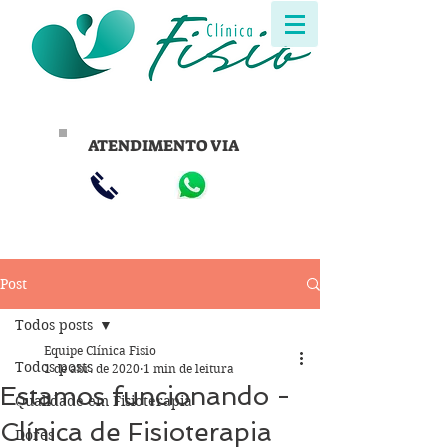
ATENDIMENTO VIA
Post
Todos posts
Equipe Clínica Fisio
Todos posts
1 de abr. de 2020
1 min de leitura
Estamos funcionando -
Qualidade em Fisioterapia
Clínica de Fisioterapia
Dores