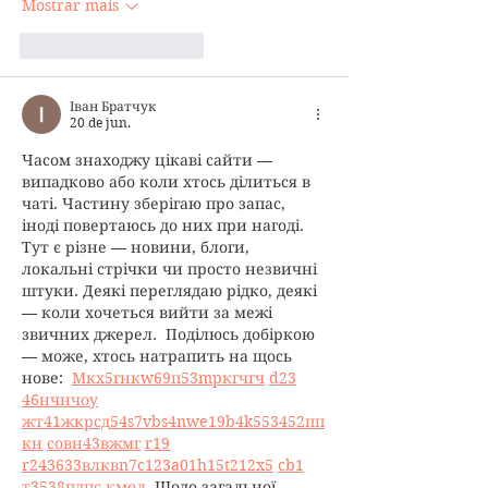
Mostrar mais
Curtir
Responder
Іван Братчук
20 de jun.
Часом знаходжу цікаві сайти — 
випадково або коли хтось ділиться в 
чаті. Частину зберігаю про запас, 
іноді повертаюсь до них при нагоді. 
Тут є різне — новини, блоги, 
локальні стрічки чи просто незвичні 
штуки. Деякі переглядаю рідко, деякі 
— коли хочеться вийти за межі 
звичних джерел.  Поділюсь добіркою 
— може, хтось натрапить на щось 
нове:  
М
к
х
5
г
нк
w69
п
53
mp
кг
чг
ч
d23
46
н
чн
чо
у
жт
41
ж
кр
сд
54
s7
vb
s4
nw
e19
b4
k55
34
52
пп
кн
с
о
вн
43
вж
мг
r19
r24
36
33
вл
кв
n7
c123
a01
h15
t21
2x5
cb1
т
35
38
пд
пс
км
ол
  Щодо загальної 