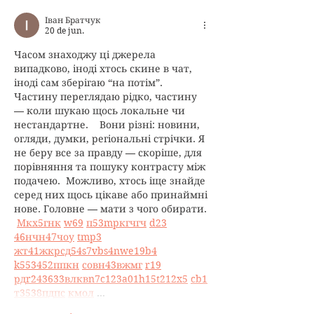
Іван Братчук
20 de jun.
Часом знаходжу ці джерела 
випадково, іноді хтось скине в чат, 
іноді сам зберігаю “на потім”. 
Частину переглядаю рідко, частину 
— коли шукаю щось локальне чи 
нестандартне.    Вони різні: новини, 
огляди, думки, регіональні стрічки. Я 
не беру все за правду — скоріше, для 
порівняння та пошуку контрасту між 
подачею.  Можливо, хтось іще знайде 
серед них щось цікаве або принаймні 
нове. Головне — мати з чого обирати. 
М
к
х
5
г
нк
w69
п
53
mp
кг
чг
ч
d23
46
н
чн
47
чо
у
tmp3
жт
41
ж
кр
сд
54
s7
vb
s4
nw
e19
b4
k55
34
52
пп
кн
с
о
вн
43
вж
мг
r19
рд
r24
36
33
вл
кв
n7
c123
a01
h15
t21
2x5
cb1
т
35
38
пд
пс
км
ол
 …