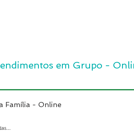
tendimentos em Grupo - Onli
ra Família - Online
as...