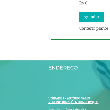
0
R$ 0
Real
brasileiro
Agendar
Conferir planos
ENDEREÇO
UNIDADE 1 - ANTÔNIO SALES
VEJA INFORMAÇÕES DOS SERVIÇOS
Avenida Antônio Sales, 681