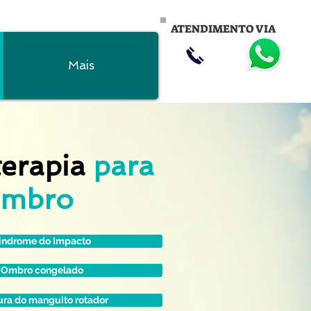
ATENDIMENTO VIA
Mais
terapia
para
ombro
indrome do Impacto
Ombro congelado
ra do manguito rotador