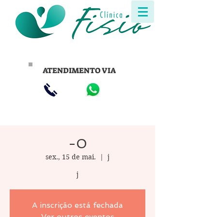
ATENDIMENTO VIA
-0
sex., 15 de mai.
  |  
j
j
A inscrição está fechada
Ver outros eventos