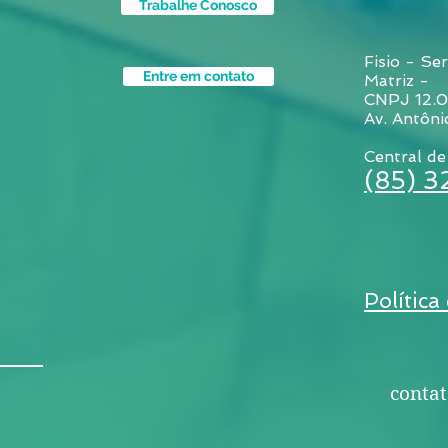
Trabalhe Conosco
Fisio - Ser
Entre em contato
Matriz -
CNPJ 12.
Av. Antôni
Central de
(85) 
Política
contat