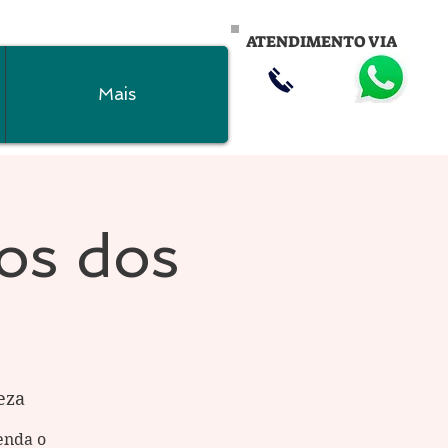
ATENDIMENTO VIA
Mais
os dos
eza
enda o