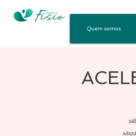
Quem somos
ACELE
sá
Adqui