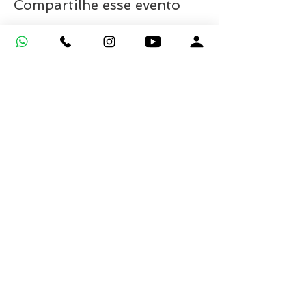
Compartilhe esse evento
INÍCIO
Perguntas frequentes
Trabalhe Conosco
Entre em contato
ENDEREÇO
UNIDADE 1 - ANTÔNIO SALES
VEJA INFORMAÇÕES DOS SERVIÇOS