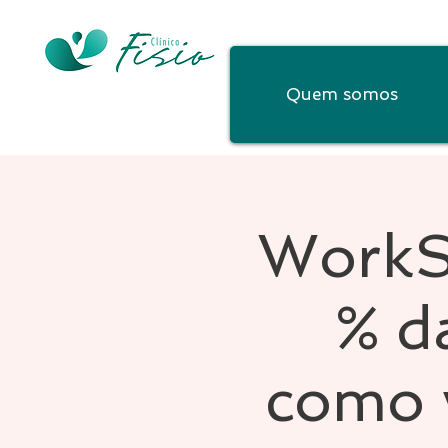
Quem somos
WorkS
% d
como v