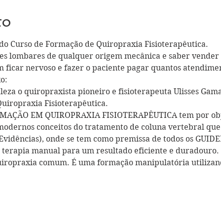
to
do Curso de Formação de Quiropraxia Fisioterapêutica.
es lombares de qualquer origem mecânica e saber vender p
 ficar nervoso e fazer o paciente pagar quantos atendiment
o:
taleza o quiropraxista pioneiro e fisioterapeuta Ulisses Gam
Quiropraxia Fisioterapêutica. 
RMAÇÃO EM QUIROPRAXIA FISIOTERAPÊUTICA tem por objet
modernos conceitos do tratamento de coluna vertebral que 
Evidências), onde se tem como premissa de todos os GUIDE
a terapia manual para um resultado eficiente e duradouro. 
uiropraxia comum. É uma formação manipulatória utilizando