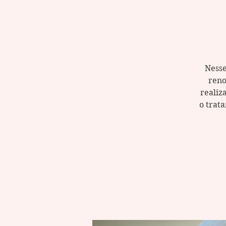
Nesse
reno
realiz
o trat