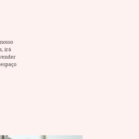
 nosso
, irá
 vender
 espaço