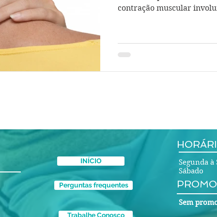
contração muscular involun
HORÁRI
INÍCIO
Segunda à 
Sábado 
PROMO
Perguntas frequentes
Sem promo
Trabalhe Conosco