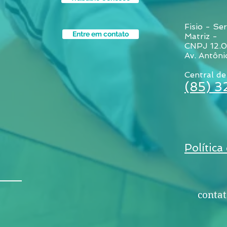
Fisio - Ser
Entre em contato
Matriz -
CNPJ 12.
Av. Antôni
Central de
(85) 
Política
contat