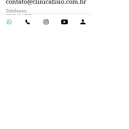
contato@clinicafisio.com.br
Telefones:
85 3246-1765
85 3065-0325
Fax:
85 32461765
Unidade 1 - Joaquim Távora
Avenida Antônio Sales, 681
Joaquim Távora
Fortaleza - Ceará
Unidade 2 - Papicu
Avenida Santos Dumont, 6030
Papicu
Fortaleza - Ceará
RECEBA MAIS
INFORMAÇÕES
No seu primeiro atendimento, o
fisioterapeuta irá avaliar, diagnosticar e
explicar a razão do seu problema. Usamos
tecnologias de ponta e muito talento para