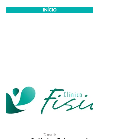
INÍCIO
Mais informações:
contato@clinicafisio.com.br
Central de agendamento:
85 - 3246-1765 / 3065-0325
INFORMAÇÕES SOBRE A EMPRESA
E-mail: