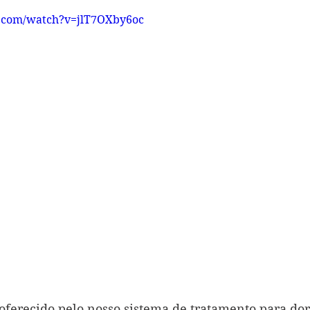
.com/watch?v=jlT7OXby6oc
oferecido pelo nosso sistema de tratamento para dor