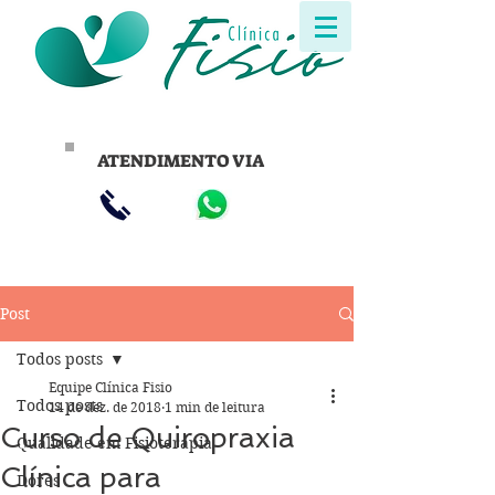
ATENDIMENTO VIA
Post
Todos posts
Equipe Clínica Fisio
Todos posts
14 de dez. de 2018
1 min de leitura
Curso de Quiropraxia
Qualidade em Fisioterapia
Clínica para
Dores