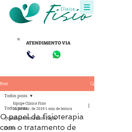
ATENDIMENTO VIA
Post
Todos posts
Equipe Clínica Fisio
Todos posts
14 de mar. de 2019
1 min de leitura
O papel da fisioterapia
Qualidade em Fisioterapia
com o tratamento de
Dores