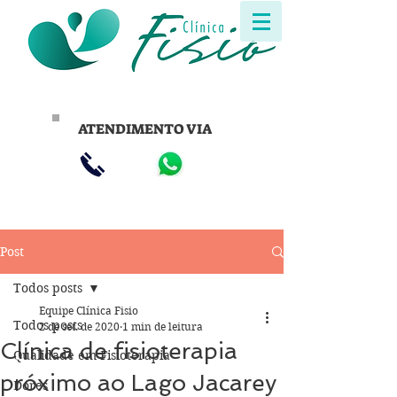
ATENDIMENTO VIA
Post
Todos posts
Equipe Clínica Fisio
Todos posts
2 de set. de 2020
1 min de leitura
Clínica de fisioterapia
Qualidade em Fisioterapia
próximo ao Lago Jacarey
Dores