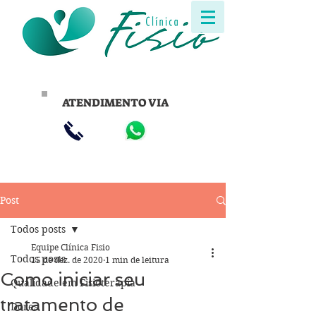
ATENDIMENTO VIA
Post
Todos posts
Equipe Clínica Fisio
Todos posts
15 de dez. de 2020
1 min de leitura
Como iniciar seu
Qualidade em Fisioterapia
tratamento de
Dores