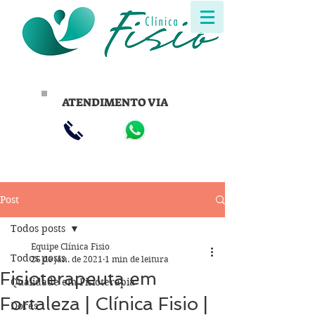
ATENDIMENTO VIA
Post
Todos posts
Equipe Clínica Fisio
Todos posts
26 de jan. de 2021
1 min de leitura
Fisioterapeuta em
Qualidade em Fisioterapia
Fortaleza | Clínica Fisio |
Dores