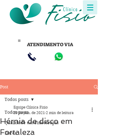
ATENDIMENTO VIA
Post
Todos posts
Equipe Clínica Fisio
Todos posts
29 de jun. de 2021
2 min de leitura
Hérnia de disco em
Qualidade em Fisioterapia
Fortaleza
Dores