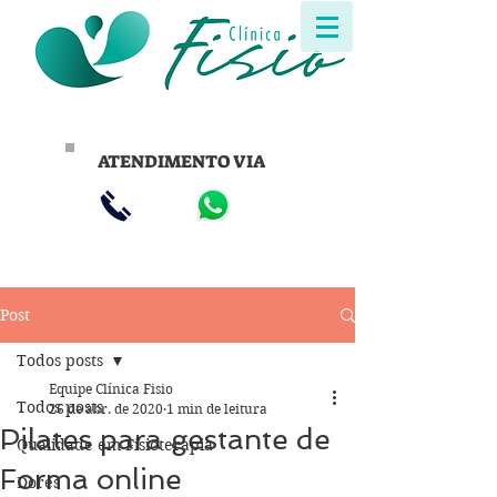
ATENDIMENTO VIA
Post
Todos posts
Equipe Clínica Fisio
Todos posts
26 de abr. de 2020
1 min de leitura
Pilates para gestante de
Qualidade em Fisioterapia
Forma online
Dores