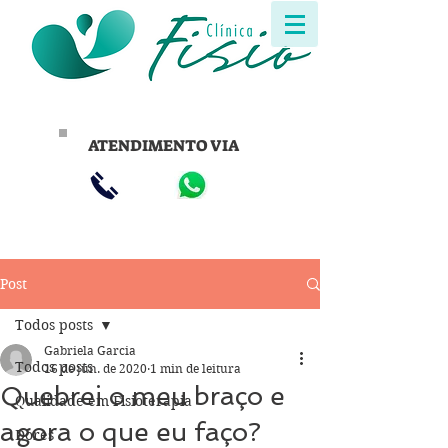
ATENDIMENTO VIA
Post
Todos posts
Gabriela Garcia
Todos posts
16 de jun. de 2020
1 min de leitura
Quebrei o meu braço e
Qualidade em Fisioterapia
agora o que eu faço?
Dores