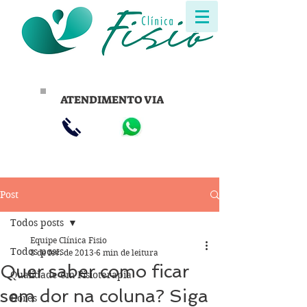
ATENDIMENTO VIA
Post
Todos posts
Equipe Clínica Fisio
Todos posts
8 de fev. de 2013
6 min de leitura
Quer saber como ficar
Qualidade em Fisioterapia
sem dor na coluna? Siga
Dores