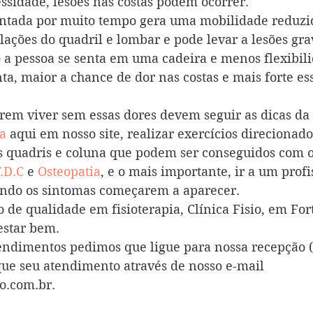
ssidade, lesões nas costas podem ocorrer.
entada por muito tempo gera uma mobilidade reduzi
lações do quadril e lombar e pode levar a lesões grav
a pessoa se senta em uma cadeira e menos flexibili
ta, maior a chance de dor nas costas e mais forte es
rem viver sem essas dores devem seguir as dicas da 
a 
aqui em nosso site, realizar exercícios direcionad
os quadris e coluna que podem ser conseguidos com o
.D.C 
e 
Osteopatia
, e o mais importante, ir a um profi
ando os sintomas começarem a aparecer.
de qualidade em fisioterapia, Clínica Fisio, em Fort
estar bem.
endimentos pedimos que ligue para nossa recepção 
ue seu atendimento através de nosso e-mail 
io.com.br.