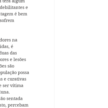
u terá algum 
debilitantes e 
entagem é bem 
 sofrem 
dores na 
das, é 
duas das 
res e lesões 
ões são 
opulação possa 
 e curativas 
 ser vítima 
luna.
ção sentada 
anto, percebam 