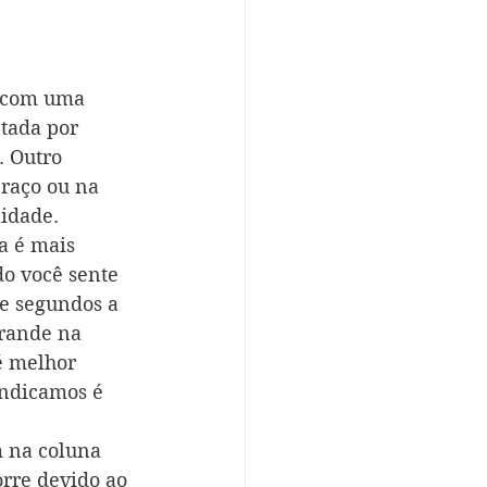
s com uma 
tada por 
. Outro 
raço ou na 
idade.
a é mais 
do você sente 
e segundos a 
rande na 
é melhor 
indicamos é 
 na coluna 
rre devido ao 