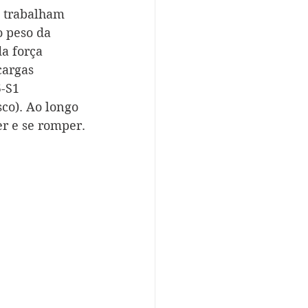
, trabalham 
 peso da 
a força 
cargas 
-S1 
co). Ao longo 
er e se romper.