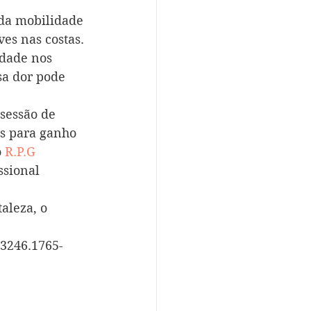
da mobilidade 
es nas costas. 
dade nos 
sa dor pode 
sessão de 
os para ganho 
 
R.P.G 
ssional 
aleza, o 
(3246.1765-