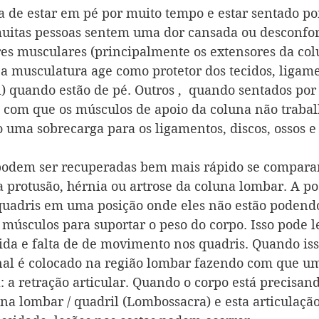
a de estar em pé por muito tempo e estar sentado po
itas pessoas sentem uma dor cansada ou desconfor
es musculares (principalmente os extensores da colu
 a musculatura age como protetor dos tecidos, ligame
l) quando estão de pé. Outros ,  quando sentados por
 com que os músculos de apoio da coluna não traba
uma sobrecarga para os ligamentos, discos, ossos e 
podem ser recuperadas bem mais rápido se compara
 protusão, hérnia ou artrose da coluna lombar. A po
uadris em uma posição onde eles não estão podendo
 músculos para suportar o peso do corpo. Isso pode l
ida e falta de de movimento nos quadris. Quando iss
nal é colocado na região lombar fazendo com que u
: a retração articular. Quando o corpo está precisan
na lombar / quadril (Lombossacra) e esta articulaçã