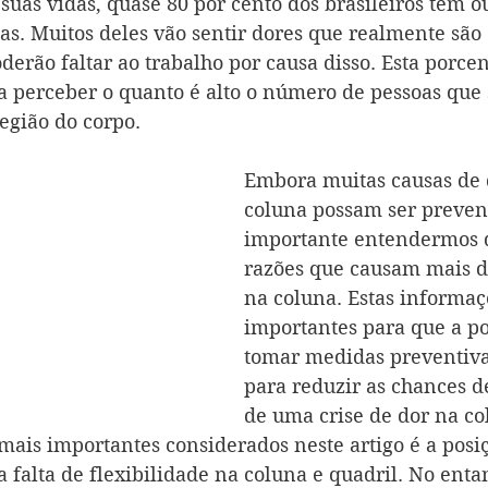
suas vidas, quase 80 por cento dos brasileiros têm o
tas. Muitos deles vão sentir dores que realmente são 
derão faltar ao trabalho por causa disso. Esta porc
 a perceber o quanto é alto o número de pessoas que
egião do corpo.
Embora muitas causas de 
coluna possam ser preveni
importante entendermos 
razões que causam mais do
na coluna. Estas informaç
importantes para que a p
tomar medidas preventivas
para reduzir as chances de
de uma crise de dor na co
 mais importantes considerados neste artigo é a posi
 falta de flexibilidade na coluna e quadril. No ent