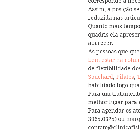
corresponde a nece
Assim, a posição s
reduzida nas articu
Quanto mais tempo 
quadris ela apresen
aparecer.
As pessoas que que
bem estar na colun
de flexibilidade d
Souchard
, 
Pilates
, 
T
habilitado logo qu
Para um tratamento 
melhor lugar para 
Para agendar os at
3065.0325) ou marq
contato@clinicafis