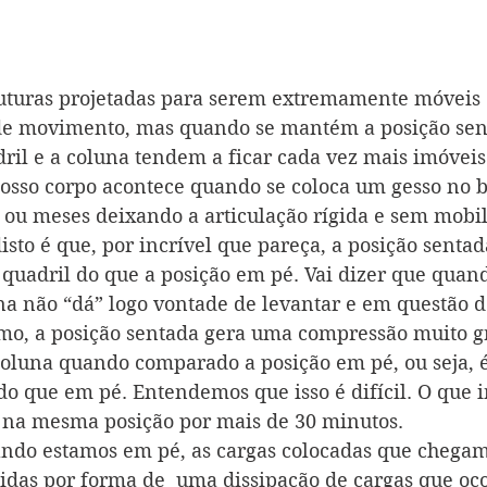
ruturas projetadas para serem extremamente móvei
de movimento, mas quando se mantém a posição sen
ril e a coluna tendem a ficar cada vez mais imóveis
osso corpo acontece quando se coloca um gesso no b
ou meses deixando a articulação rígida e sem mobil
sto é que, por incrível que pareça, a posição sentad
 quadril do que a posição em pé. Vai dizer que quan
na não “dá” logo vontade de levantar e em questão d
mo, a posição sentada gera uma compressão muito g
 coluna quando comparado a posição em pé, ou seja, 
do que em pé. Entendemos que isso é difícil. O que 
 na mesma posição por mais de 30 minutos.
ndo estamos em pé, as cargas colocadas que chegam
zidas por forma de  uma dissipação de cargas que oco