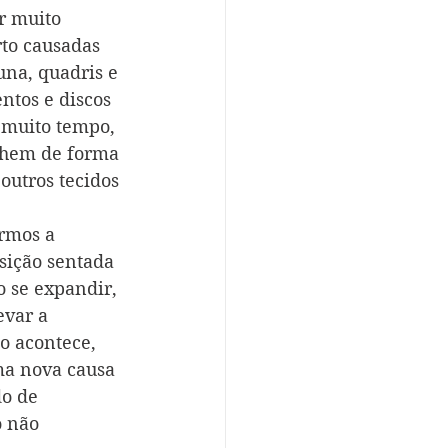
r muito 
to causadas 
na, quadris e 
ntos e discos 
 muito tempo, 
lhem de forma 
outros tecidos 
rmos a 
sição sentada 
 se expandir, 
evar a 
o acontece, 
ma nova causa 
do de 
o não 