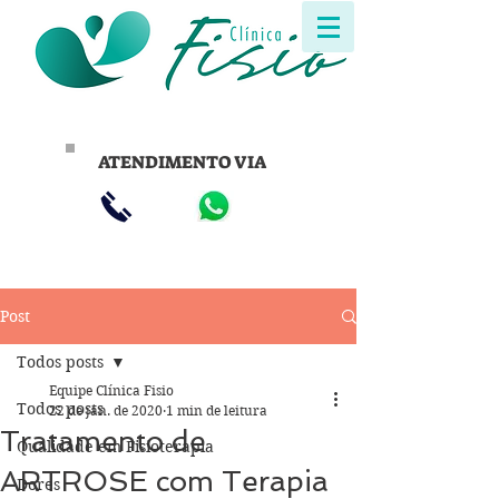
ATENDIMENTO VIA
Post
Todos posts
Equipe Clínica Fisio
Todos posts
22 de jan. de 2020
1 min de leitura
Tratamento de
Qualidade em Fisioterapia
ARTROSE com Terapia
Dores