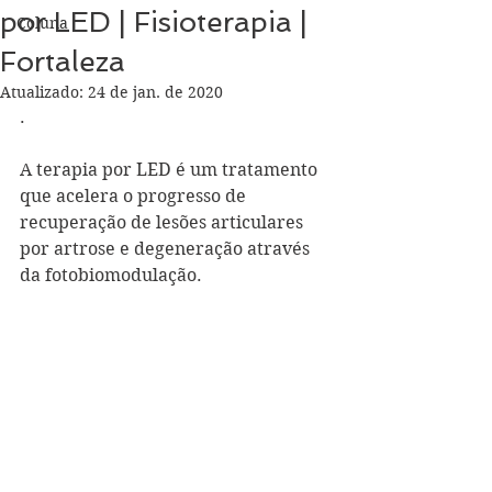
por LED | Fisioterapia |
Coluna
Fortaleza
Atualizado:
24 de jan. de 2020
.
A terapia por LED é um tratamento 
que acelera o progresso de 
recuperação de lesões articulares 
por artrose e degeneração através 
da fotobiomodulação.