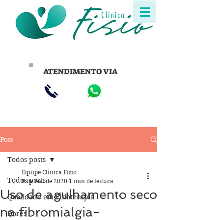
ATENDIMENTO VIA
Post
Todos posts
Equipe Clínica Fisio
Todos posts
9 de fev. de 2020
1 min de leitura
Uso de agulhamento seco
Qualidade em Fisioterapia
na fibromialgia-
Dores