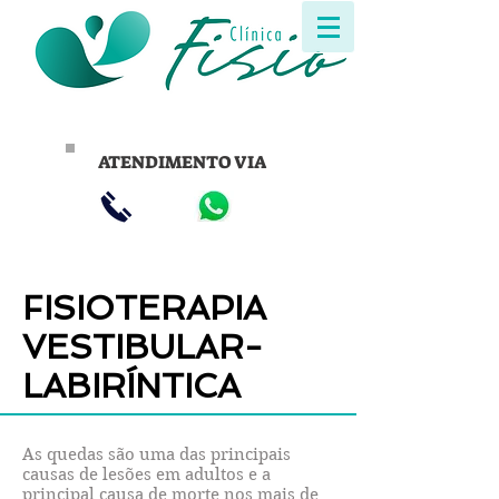
ATENDIMENTO VIA
FISIOTERAPIA
VESTIBULAR-
LABIRÍNTICA
As quedas são uma das principais
causas de lesões em adultos e a
principal causa de morte nos mais de