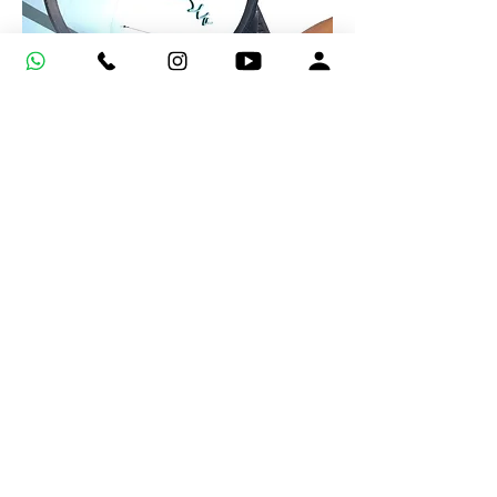
Conheça a Clínica Fisio
Fundada a mais de 10 anos pelo
fisioterapeuta especialista em R.P.G. Dr. José
Milton Bezerra Lima a Clínica Fisio vem se
tornando cada vez mais ...
INÍCIO
Perguntas frequentes
Trabalhe Conosco