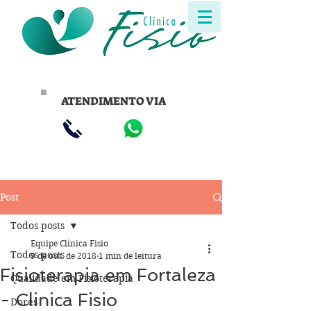
ATENDIMENTO VIA
Post
Todos posts
Equipe Clínica Fisio
Todos posts
9 de out. de 2018
1 min de leitura
Fisioterapia em Fortaleza
Qualidade em Fisioterapia
- Clinica Fisio
Dores