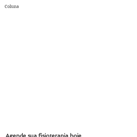
Coluna
Agende sua fisioterapia hoje 