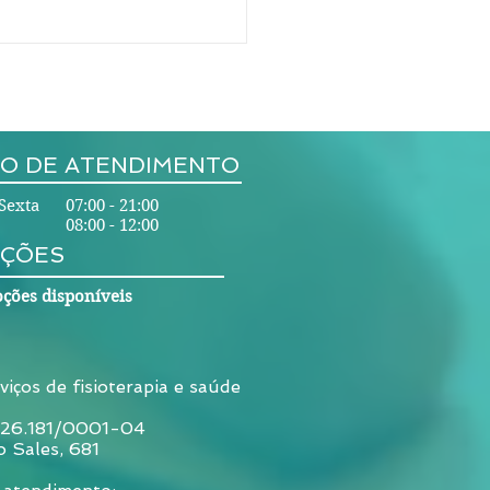
O DE ATENDIMENTO
Sexta 07:00 - 21:00
08:00 - 12:00
ÇÕES
pia por ondas de
que para
ções disponíveis
inopatia/tendinite
ificada - Fortaleza
viços de fisioterapia e saúde
026.181/0001-04
o Sales, 681