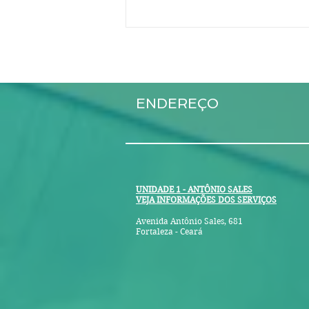
Labirintite: causas,
sintomas, tratamento e o
que é - Fisioterapia VPPB
A labirintite é a inflamação do
Fortaleza
ENDEREÇO
labirinto - parte do ouvido
interno. Pode causar vertigem,
perda auditiva e outros
sintomas. Possíveis...
UNIDADE 1 - ANTÔNIO SALES
VEJA INFORMAÇÕES DOS SERVIÇOS
Avenida Antônio Sales, 681
Fortaleza - Ceará