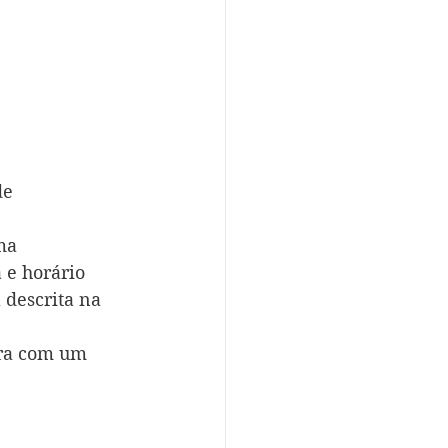
de 
ma 
 e horário 
descrita na 
ra com um 