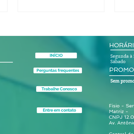
Tratamento de hérnia de
disco em Fortaleza
Principais especialistas de
HORÁRI
hérnia de disco em Fortaleza O
que é uma hérnia de disco? Os
INÍCIO
Segunda à 
discos nas costas funcionam
Sábado 
como uma almofada de...
PROMO
Tera
Perguntas frequentes
cho
Sem promo
tend
calc
Trabalhe Conosco
Fisio - Ser
Entre em contato
Matriz -
CNPJ 12.
Av. Antôni